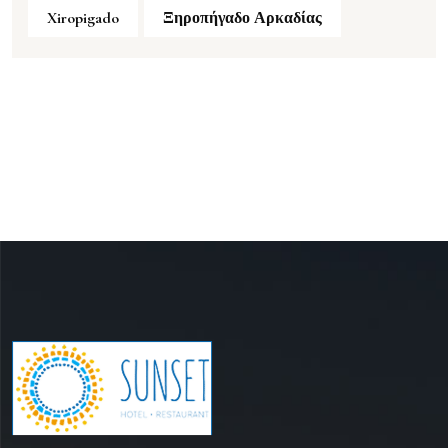
Xiropigado
Ξηροπήγαδο Αρκαδίας