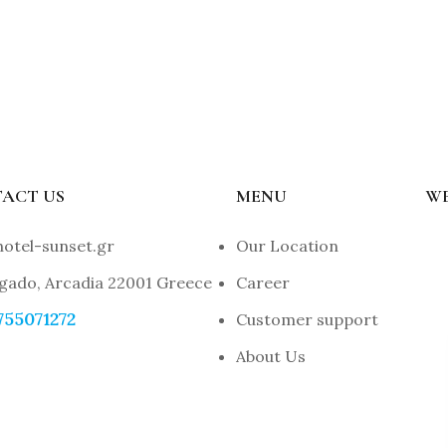
ACT US
MENU
W
otel-sunset.gr
Our Location
gado, Arcadia 22001 Greece
Career
755071272
Customer support
About Us