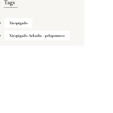
Tags
Xiropigado
Xiropigado Arkadia - peloponnese