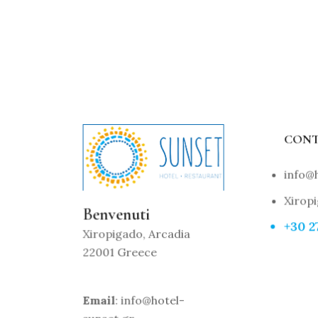
CONT
info@h
Xiropi
Benvenuti
+30 2
Xiropigado, Arcadia
22001 Greece
Email
: info@hotel-